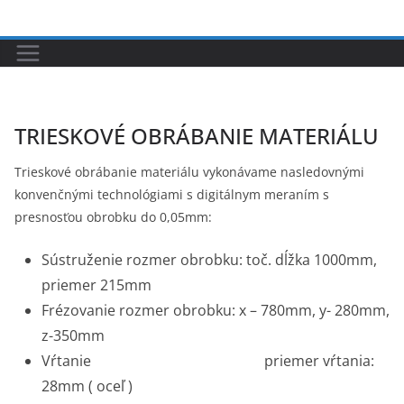
Skip
to
content
TRIESKOVÉ OBRÁBANIE MATERIÁLU
Trieskové obrábanie materiálu vykonávame nasledovnými
konvenčnými technológiami s digitálnym meraním s
presnosťou obrobku do 0,05mm:
Sústruženie rozmer obrobku: toč. dĺžka 1000mm,
priemer 215mm
Frézovanie rozmer obrobku: x – 780mm, y- 280mm,
z-350mm
Vŕtanie priemer vŕtania:
28mm ( oceľ )