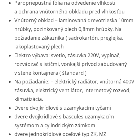
Paropriepustná fólia na odvedenie vlhkosti
a ochrana vnútorného obkladu pred vlhkosťou
Vnútorný obklad – laminovaná drevotrieska 10mm
hrúbky, pozinkovaný plech 0,8mm hrúbky. Na
požiadanie zákazníka ( sadrokartón, preglejka,
lakoplastovaný plech
Elektro výbava: svetlo, zásuvka 220V, vypínač,
rozvádzač s ističmi, vonkajší prívod zabudovaný
v stene kontajnera ( štandard )
Na požiadanie: – elektrický radiátor, vnútorná 400V
zásuvka, elektrický ventilátor, internetový rozvod,
klimatizácia.
Dvere dvojkrídlové s uzamykacími tyčami
dvere dvojkrídlové s bascules uzamykacím
systémom a cylindrickým zámkom
dvere jednokrídlové oceľové typ ZK, MZ